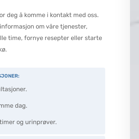
 for deg å komme i kontakt med oss.
informasjon om våre tjenester,
le time, fornye resepter eller starte
kø.
SJONER:
tasjoner.
samme dag.
etimer og urinprøver.