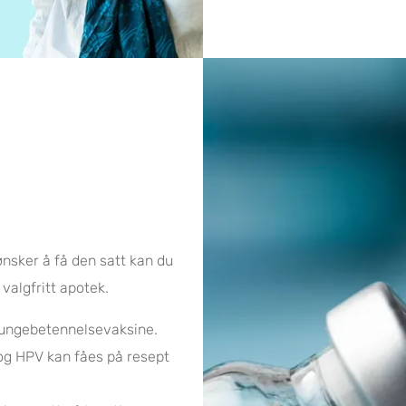
ønsker å få den satt kan du
valgfritt apotek.
 lungebetennelsevaksine.
 og HPV kan fåes på resept